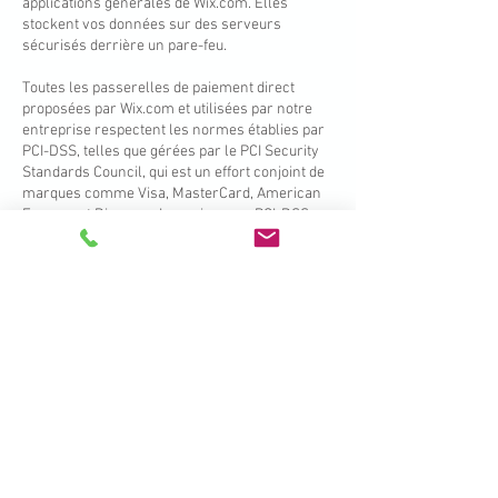
applications générales de Wix.com. Elles
stockent vos données sur des serveurs
sécurisés derrière un pare-feu.
Toutes les passerelles de paiement direct
proposées par Wix.com et utilisées par notre
entreprise respectent les normes établies par
PCI-DSS, telles que gérées par le PCI Security
Standards Council, qui est un effort conjoint de
marques comme Visa, MasterCard, American
Express et Discover. Les exigences PCI-DSS
contribuent à garantir le traitement sécurisé
des informations relatives aux cartes de crédit
par notre magasin et ses fournisseurs de
services.
Communication :
Nous pouvons vous contacter pour vous
informer sur votre compte, pour résoudre des
problèmes avec votre compte, pour résoudre
un litige, pour collecter des frais ou des
sommes dues, pour sonder votre opinion par le
biais d'enquêtes ou de questionnaires, pour
envoyer des mises à jour sur notre société, ou