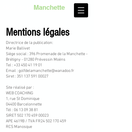
Golf de la
Manchette
Mentions légales
Directrice de la publication:
Marie Ballivet
Siège social : 396 Promenade de la Manchette -
Brétigny - 01280 Prévessin Moëns
Tel :
+33 450 41 19 01
Email : golfdelamanchette@wanadoo.fr
Siret :
351 137 591 00027
Site réalisé par :
WEB COACHING
1, rue St Dominique
04400 Barcelonnette
Tél : 06 13 09 38 81
SIRET 502 170 459 00023
APE 4619B / TVA FR24 502 170 459
RCS Manosque