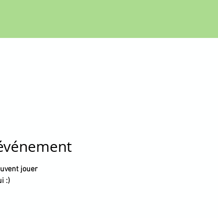
'événement
vent jouer

 :)