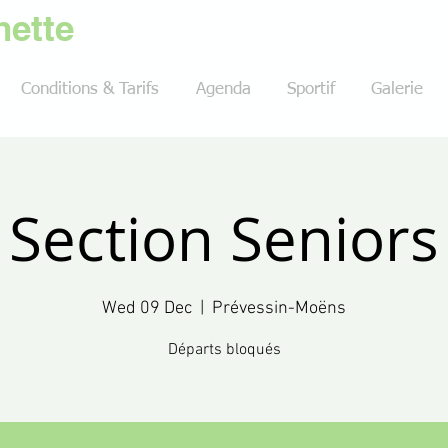
ette
Conditions & Tarifs
Agenda
Sportif
Galerie
Section Seniors
Wed 09 Dec
  |  
Prévessin-Moëns
Départs bloqués