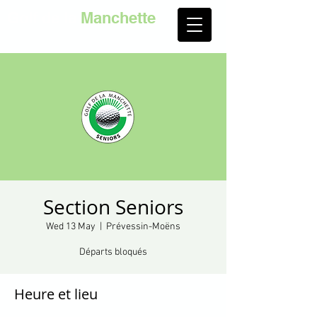
Golf de la
Manchette
Section Seniors
Wed 13 May
  |  
Prévessin-Moëns
Départs bloqués
Heure et lieu