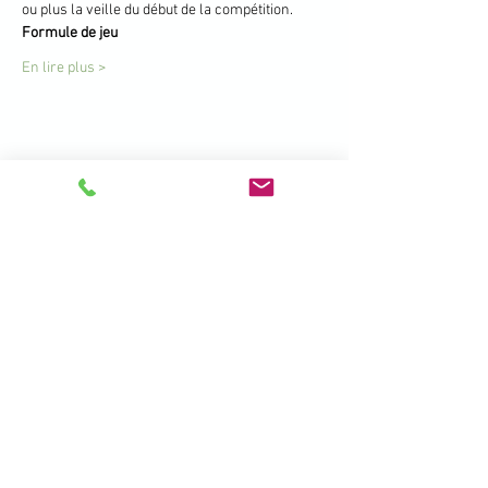
ou plus la veille du début de la compétition.
Formule de jeu
En lire plus >
Partager cet événement
396 Promenade de la Manchette -
Brétigny - 01280 Prévessin Moëns
+33 450 41 19 01