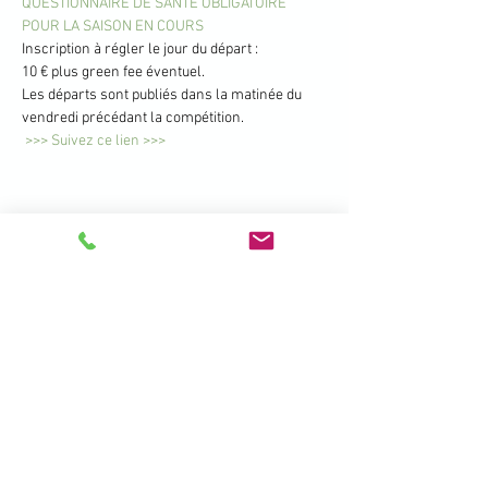
QUESTIONNAIRE DE SANTE OBLIGATOIRE 
POUR LA SAISON EN COURS
Inscription à régler le jour du départ :
10 € plus green fee éventuel.
Les départs sont publiés dans la matinée du 
vendredi précédant la compétition.
 >>> Suivez ce lien >>>
Partager cet événement
396 Promenade de la Manchette -
Brétigny - 01280 Prévessin Moëns
+33 450 41 19 01