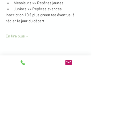
Messieurs >> Repères jaunes
Juniors >> Repères avancés
Inscription 10 € plus green fee éventuel à 
régler le jour du départ.
En lire plus >
Partager cet événement
396 Promenade de la Manchette -
Brétigny - 01280 Prévessin Moëns
+33 450 41 19 01