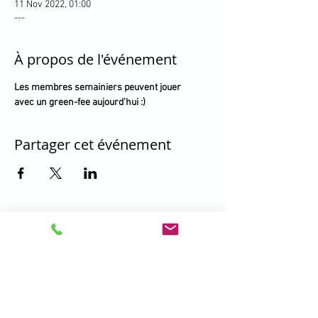
11 Nov 2022, 01:00
---
À propos de l'événement
Les membres semainiers peuvent jouer

avec un green-fee aujourd'hui :)
Partager cet événement
396 Promenade de la Manchette -
Brétigny - 01280 Prévessin Moëns
+33 450 41 19 01