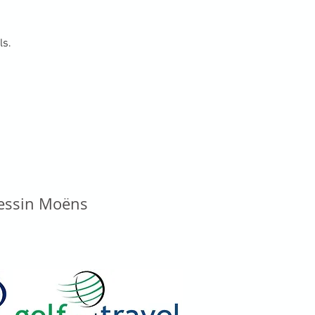
ls.
vessin Moëns