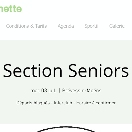
ette
Conditions & Tarifs
Agenda
Sportif
Galerie
Section Seniors
mer. 03 juil.
  |  
Prévessin-Moëns
Départs bloqués - Interclub - Horaire à confirmer