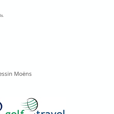
ls.
vessin Moëns