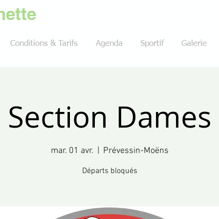
ette
Conditions & Tarifs
Agenda
Sportif
Galerie
Section Dames
mar. 01 avr.
  |  
Prévessin-Moëns
Départs bloqués