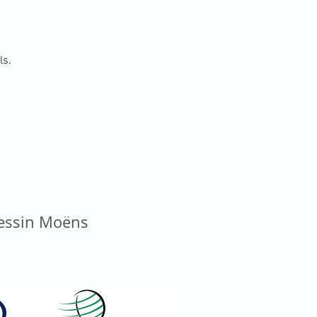
ls.
vessin Moëns