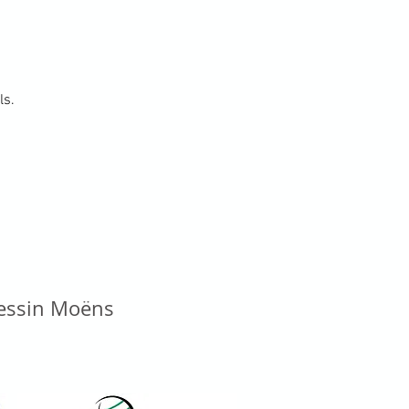
ls.
vessin Moëns