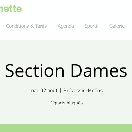
ette
Conditions & Tarifs
Agenda
Sportif
Galerie
Section Dames
mar. 02 août
  |  
Prévessin-Moëns
Départs bloqués