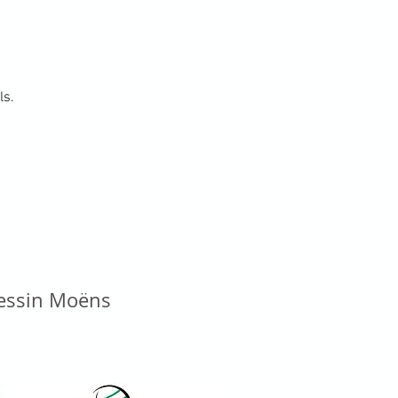
ls.
vessin Moëns