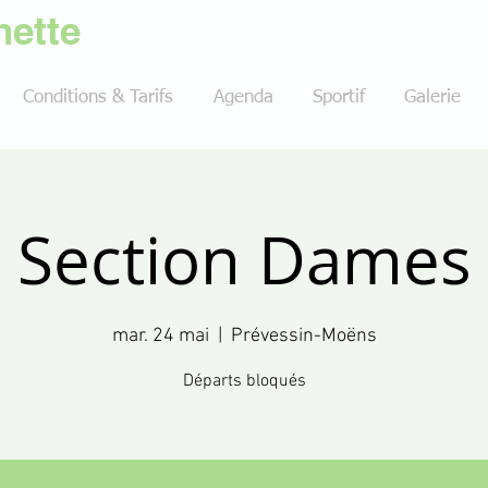
ette
Conditions & Tarifs
Agenda
Sportif
Galerie
Section Dames
mar. 24 mai
  |  
Prévessin-Moëns
Départs bloqués