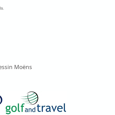
ls.
vessin Moëns