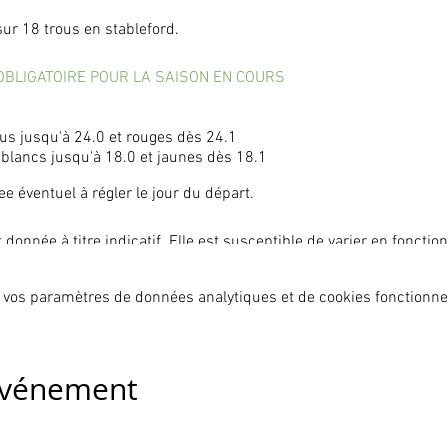
ur 18 trous en stableford.
OBLIGATOIRE POUR LA SAISON EN COURS
s jusqu'à 24.0 et rouges dès 24.1
blancs jusqu'à 18.0 et jaunes dès 18.1
ee éventuel à régler le jour du départ.
t donnée à titre indicatif. Elle est susceptible de varier en foncti
 la matinée du vendredi précédant la compétition sur le site de la
 vos paramètres de données analytiques et de cookies fonctionne
 sont également susceptibles d'être déprogrammées si un autre
medi. Nous nous efforcerons néanmoins de les annuler avant la da
 événement