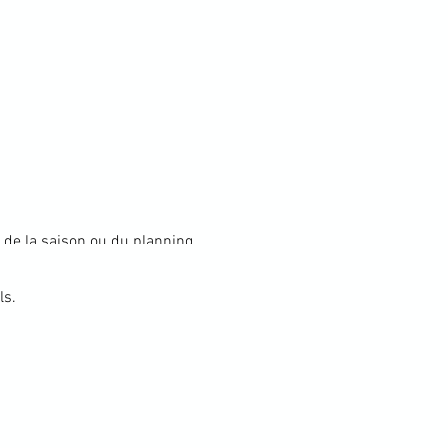
on de la saison ou du planning
 ffgolf.
ls.
 événement trop important
te de début d'inscription.