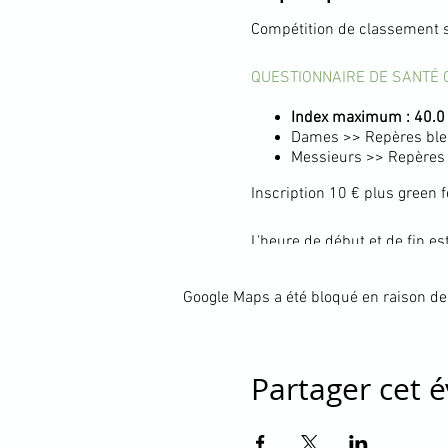
Compétition de classement s
QUESTIONNAIRE DE SANTÉ 
Index maximum : 40.0
Dames >> Repères bleu
Messieurs >> Repères 
Inscription 10 € plus green f
L'heure de début et de fin es
du jour.
Les départs sont publiés dans
Google Maps a été bloqué en raison de
>>> Suivez ce lien >>>
Les médailles de classement
devait avoir lieu le même sa
Partager cet