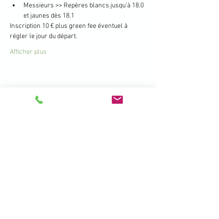
Messieurs >> Repères blancs jusqu'à 18.0 
et jaunes dès 18.1
Inscription 10 € plus green fee éventuel à 
régler le jour du départ.
Afficher plus
Partager cet événement
396 Promenade de la Manchette -
Brétigny - 01280 Prévessin Moëns
+33 450 41 19 01