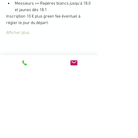
Messieurs >> Repères blancs jusqu'à 18.0 
et jaunes dès 18.1
Inscription 10 € plus green fee éventuel à 
régler le jour du départ.
Afficher plus
Partager cet événement
396 Promenade de la Manchette -
Brétigny - 01280 Prévessin Moëns
+33 450 41 19 01