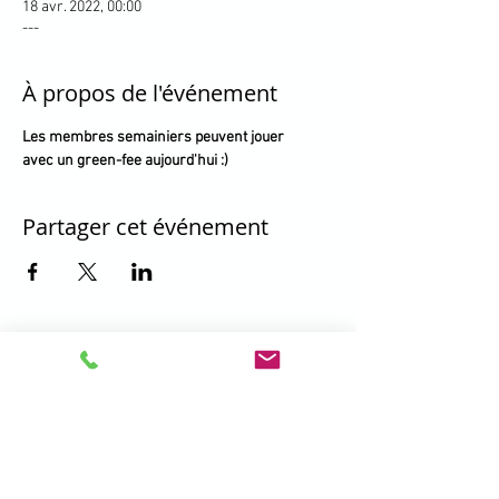
18 avr. 2022, 00:00
---
À propos de l'événement
Les membres semainiers peuvent jouer

avec un green-fee aujourd'hui :)
Partager cet événement
396 Promenade de la Manchette -
Brétigny - 01280 Prévessin Moëns
+33 450 41 19 01