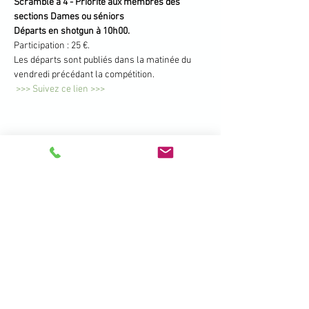
Scramble à 4 - Priorité aux membres des 
sections Dames ou séniors
Départs en shotgun à 10h00.
Participation : 25 €.
Les départs sont publiés dans la matinée du 
vendredi précédant la compétition.
 >>> Suivez ce lien >>>
Partager cet événement
396 Promenade de la Manchette -
Brétigny - 01280 Prévessin Moëns
+33 450 41 19 01