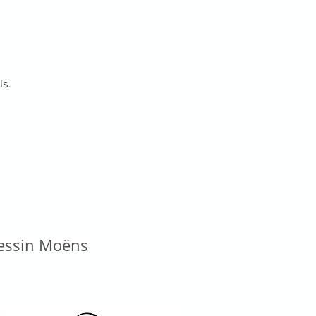
ls.
vessin Moëns