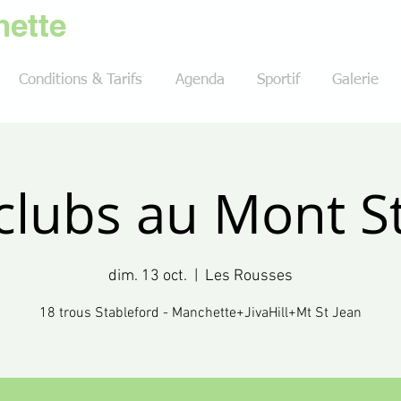
ette
Conditions & Tarifs
Agenda
Sportif
Galerie
clubs au Mont S
dim. 13 oct.
  |  
Les Rousses
18 trous Stableford - Manchette+JivaHill+Mt St Jean