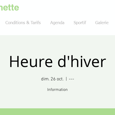
ette
Conditions & Tarifs
Agenda
Sportif
Galerie
Heure d'hiver
dim. 26 oct.
  |  
---
Information