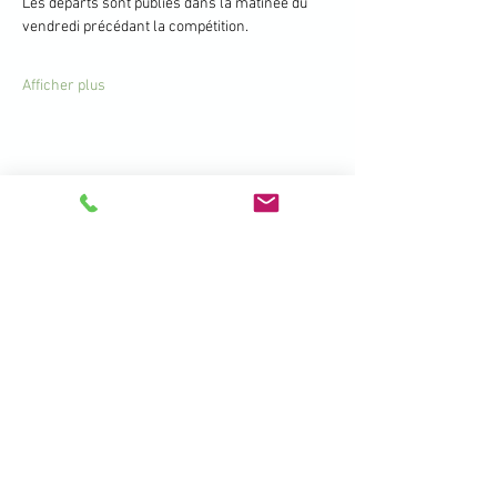
Les départs sont publiés dans la matinée du 
vendredi précédant la compétition.
Afficher plus
Partager cet événement
396 Promenade de la Manchette -
Brétigny - 01280 Prévessin Moëns
+33 450 41 19 01