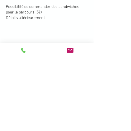
Possibilité de commander des sandwiches
pour le parcours (5€)
Détails ultérieurement.
Les départs sont publiés dans la matinée du
vendredi précédant la compétition.
>>> Suivez ce lien >>>
Partager cet événement
396 Promenade de la Manchette -
Brétigny - 01280 Prévessin Moëns
+33 450 41 19 01