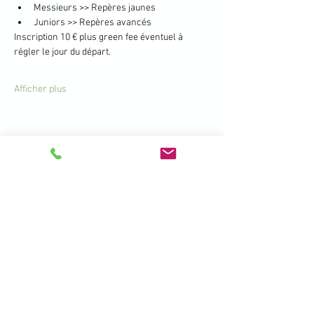
Messieurs >> Repères jaunes
Juniors >> Repères avancés
Inscription 10 € plus green fee éventuel à 
régler le jour du départ.
Afficher plus
Partager cet événement
396 Promenade de la Manchette -
Brétigny - 01280 Prévessin Moëns
+33 450 41 19 01