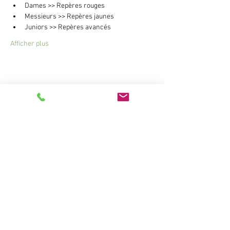
Dames >> Repères rouges
Messieurs >> Repères jaunes
Juniors >> Repères avancés
Afficher plus
Partager cet événement
396 Promenade de la Manchette -
Brétigny - 01280 Prévessin Moëns
+33 450 41 19 01