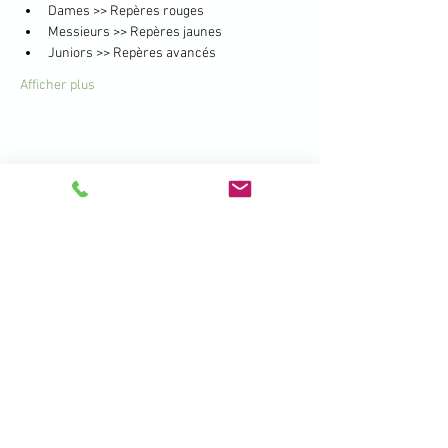
Dames >> Repères rouges
Messieurs >> Repères jaunes
Juniors >> Repères avancés
Afficher plus
Partager cet événement
396 Promenade de la Manchette -
Brétigny - 01280 Prévessin Moëns
+33 450 41 19 01