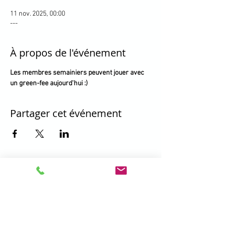
11 nov. 2025, 00:00
---
À propos de l'événement
Les membres semainiers peuvent jouer avec 
un green-fee aujourd'hui :)
Partager cet événement
396 Promenade de la Manchette -
Brétigny - 01280 Prévessin Moëns
+33 450 41 19 01