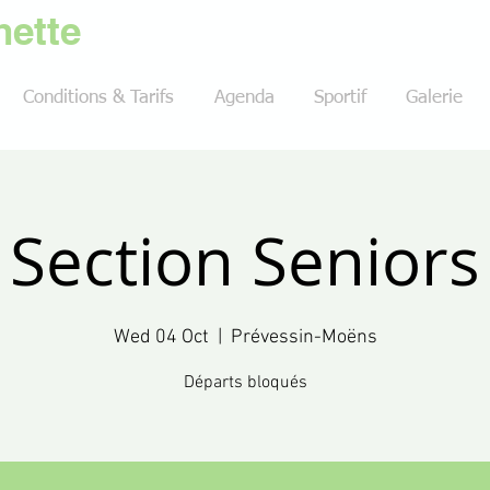
ette
Conditions & Tarifs
Agenda
Sportif
Galerie
Section Seniors
Wed 04 Oct
  |  
Prévessin-Moëns
Départs bloqués