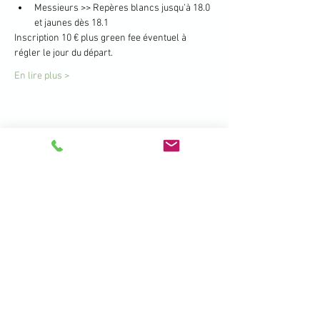
Messieurs >> Repères blancs jusqu'à 18.0 
et jaunes dès 18.1
Inscription 10 € plus green fee éventuel à 
régler le jour du départ.
En lire plus >
Partager cet événement
396 Promenade de la Manchette -
Brétigny - 01280 Prévessin Moëns
+33 450 41 19 01