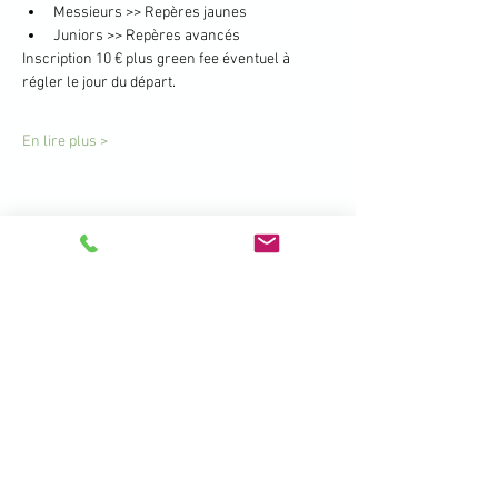
Messieurs >> Repères jaunes
Juniors >> Repères avancés
Inscription 10 € plus green fee éventuel à 
régler le jour du départ.
En lire plus >
Partager cet événement
396 Promenade de la Manchette -
Brétigny - 01280 Prévessin Moëns
+33 450 41 19 01