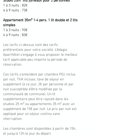
Studio 25m² lits jumeaux pour 2 personnes
1 à 3 nuits :
82€
4 à 9 nuits :
73€
Appartement 35m² 1-4 pers. 1 lit double et 2 lits
simples
1 à 3 nuits :
93€
4 à 9 nuits :
83€
Les tarifs ci-dessus sont des tarifs
préférentiels pour votre société. L’Adagio
Aparthôtel s’engage à vous proposer le meilleur
tarif applicable peu importe la période de
réservation.
Ces tarifs s’entendent par chambre PDJ inclus
par nuit, TVA incluse, taxe de séjour en
supplément (à ce jour, 2€ par personne et par
nuit susceptible d’être modifiée par la
communauté de commune). Un lit
supplémentaire peut être rajouté dans les
studios 25 m² ou appartements 35 m² avec un
supplément de 15€ par nuit. Le prix par nuit est
appliqué pour un séjour continu sans
interruption.
Les chambres sont disponibles à partir de 15h,
et jusqu’à 12h le jour du départ.