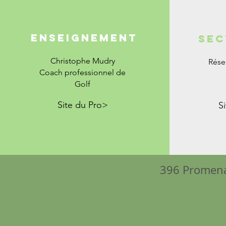
Enseignement
Sec
Christophe Mudry
Rése
Coach professionnel de
Golf
Site du Pro>
S
396 Promena