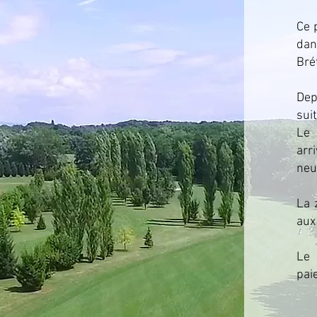
Ce 
dan
Bré
Dep
sui
Le 
arr
neu
La 
aux
Le
pai