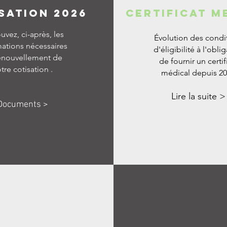
SATION 2026
CERTIFICAT M
uvez, ci-après, les
Évolution des condi
mations nécessaires
d'éligibilité à l'obli
enouvellement de
de fournir un certif
tre cotisation .
médical depuis 20
Lire la suite >
Documents >