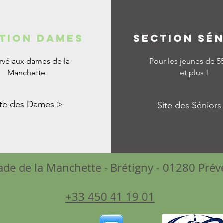
tion dames
section sé
rvé aux dames de la
Pour les jeunes de 5
Manchette
et plus !
ite des Dames >
Site des Séniors
de de la Manchette - Brétigny - 01280 Pré
+33 450 41 19 01