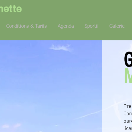
ette
Conditions & Tarifs
Agenda
Sportif
Galerie
G
Prè
Cor
par
lic